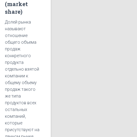
(market
share)
Долей рынка
называют
отношение
общего объема
продаж
конкретного
продукта
отдельно взятой
компании к
общему объему
продаж такого
же типа
продуктов всех
остальных
компаний,
которые
присутствуют на
данном рынке.