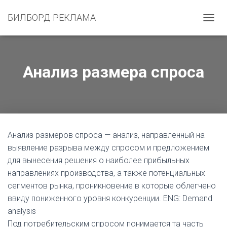
БИЛБОРД РЕКЛАМА
П
Е
Р
Е
К
Анализ размера спроса
Л
Ю
Ч
И
Т
Ь
Н
Анализ размеров спроса — анализ, направленный на
А
выявление разрыва между спросом и предложением
В
для вынесения решения о наиболее прибыльных
И
Г
направлениях производства, а также потенциальных
А
сегментов рынка, проникновение в которые облегчено
Ц
ввиду пониженного уровня конкуренции. ENG: Demand
И
Ю
analysis
Под потребительским спросом понимается та часть