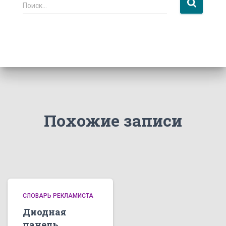
Н
Поиск…
а
й
т
и
:
Похожие записи
СЛОВАРЬ РЕКЛАМИСТА
Диодная
панель